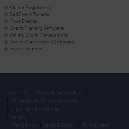
Online Registration
Sell Event Tickets
Post Events
Event Planning Software
Online Event Management
Event Management Software
Event Payment
Categories
Display & Safety Rules
DSF 2026 Shortlisted Projects
Eligibility / limitations
Gallery
First Edition
Second Edition
Third Edition