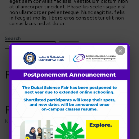
eget sem convallis facilisis. Vestibulum dictum nibh
at ullamcorper tincidunt. Phasellus scelerisque nisl
non ullamcorper pellentesque. Nunc sagittis, felis
in feugiat mollis, libero eros consectetur elit non
cursus lacus nisl at dolor.
Search
Search
×
Recent Posts
Recent Comments
No comments to show.