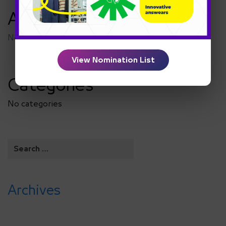
Archives
No archives to show.
View Nomination List
Categories
No categories
Archives